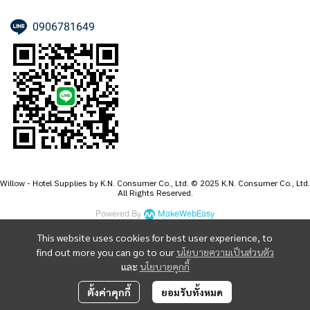
0906781649
Willow - Hotel Supplies by K.N. Consumer Co., Ltd. © 2025 K.N. Consumer Co., Ltd.
All Rights Reserved.
Powered By
MakeWebEasy
This website uses cookies for best user experience, to
find out more you can go to our
นโยบายความเป็นส่วนตัว
และ
นโยบายคุกกี้
ตั้งค่าคุกกี้
ยอมรับทั้งหมด