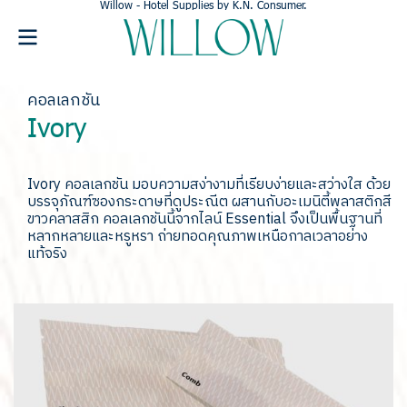
Willow - Hotel Supplies
by K.N. Consumer.
คอลเลกชัน
Ivory
Ivory คอลเลกชัน มอบความสง่างามที่เรียบง่ายและสว่างใส ด้วย
บรรจุภัณฑ์ซองกระดาษที่ดูประณีต ผสานกับอะเมนิตี้พลาสติกสี
ขาวคลาสสิก คอลเลกชันนี้จากไลน์ Essential จึงเป็นพื้นฐานที่
หลากหลายและหรูหรา ถ่ายทอดคุณภาพเหนือกาลเวลาอย่าง
แท้จริง