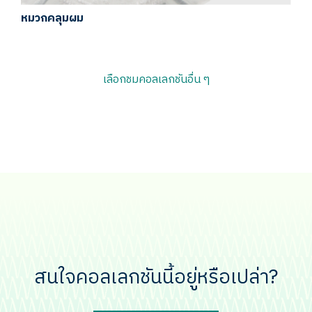
หมวกคลุมผม
เลือกชมคอลเลกชันอื่น ๆ
สนใจคอลเลกชันนี้อยู่หรือเปล่า?