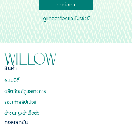
ติดต่อเรา
ดูแคตตาล็อกและโบรชัวร์
สินค้า
อะเมนิตี้
ผลิตภัณฑ์ดูแลร่างกาย
รองเท้าสลิปเปอร์
ผ้าขนหนู/ผ้าเช็ดตัว
คอลเลกชัน